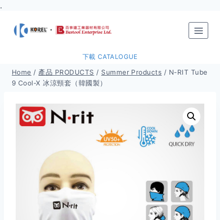
.
Skip
to
content
下載 CATALOGUE
Home
/
產品 PRODUCTS
/
Summer Products
/
N-RIT Tube
9 Cool-X 冰涼頸套（韓國製）